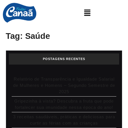
Tag:
Saúde
POSTAGENS RECENTES
Relatório de Transparência e Igualdade Salarial
de Mulheres e Homens – Segundo Semestre de
2025
Gripezinha à vista? Descubra a fruta que pode
fortalecer sua imunidade nessa época do ano!
3 receitas saudáveis, práticas e deliciosas para
curtir as férias com as crianças