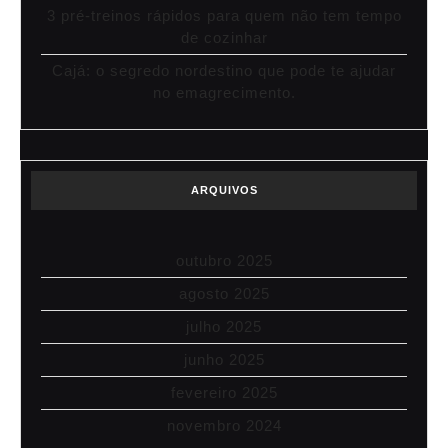
3 pré-treinos rápidos para quem não tem tempo
de cozinhar
Cajá: o segredo nordestino que pode te ajudar
no emagrecimento.
ARQUIVOS
outubro 2025
agosto 2025
julho 2025
junho 2025
fevereiro 2025
novembro 2024