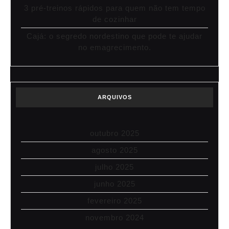
3 pré-treinos rápidos para quem não tem tempo
de cozinhar
Cajá: o segredo nordestino que pode te ajudar
no emagrecimento.
ARQUIVOS
outubro 2025
agosto 2025
julho 2025
junho 2025
fevereiro 2025
novembro 2024