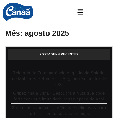
Mês:
agosto 2025
POSTAGENS RECENTES
Relatório de Transparência e Igualdade Salarial
de Mulheres e Homens – Segundo Semestre de
2025
Gripezinha à vista? Descubra a fruta que pode
fortalecer sua imunidade nessa época do ano!
3 receitas saudáveis, práticas e deliciosas para
curtir as férias com as crianças