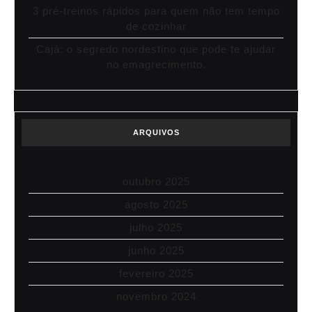
3 pré-treinos rápidos para quem não tem tempo
de cozinhar
Cajá: o segredo nordestino que pode te ajudar
no emagrecimento.
ARQUIVOS
outubro 2025
agosto 2025
julho 2025
junho 2025
fevereiro 2025
novembro 2024