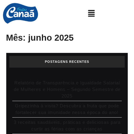
Mês:
junho 2025
POSTAGENS RECENTES
Relatório de Transparência e Igualdade Salarial
de Mulheres e Homens – Segundo Semestre de
2025
Gripezinha à vista? Descubra a fruta que pode
fortalecer sua imunidade nessa época do ano!
3 receitas saudáveis, práticas e deliciosas para
curtir as férias com as crianças