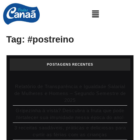
Tag:
#postreino
POSTAGENS RECENTES
Relatório de Transparência e Igualdade Salarial
de Mulheres e Homens – Segundo Semestre de
2025
Gripezinha à vista? Descubra a fruta que pode
fortalecer sua imunidade nessa época do ano!
3 receitas saudáveis, práticas e deliciosas para
curtir as férias com as crianças