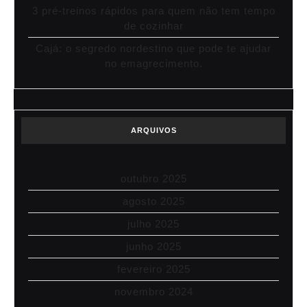
3 pré-treinos rápidos para quem não tem tempo
de cozinhar
Cajá: o segredo nordestino que pode te ajudar
no emagrecimento.
ARQUIVOS
outubro 2025
agosto 2025
julho 2025
junho 2025
fevereiro 2025
novembro 2024