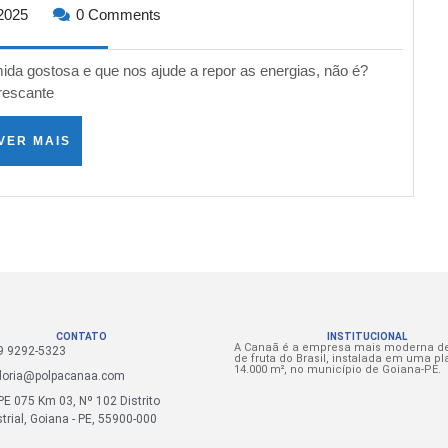
 2025
0 Comments
a gostosa e que nos ajude a repor as energias, não é?
frescante
VER MAIS
CONTATO
INSTITUCIONAL
A Canaã é a empresa mais moderna d
 9 9292-5323
de fruta do Brasil, instalada em uma pl
14.000 m², no município de Goiana-PE.
doria@polpacanaa.com
E 075 Km 03, Nº 102 Distrito
trial, Goiana - PE, 55900-000