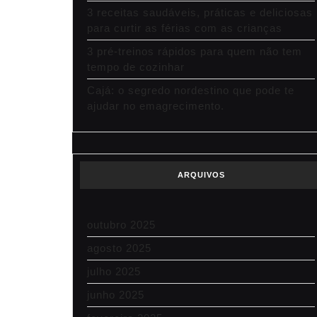
3 receitas saudáveis, práticas e deliciosas
para curtir as férias com as crianças
3 pré-treinos rápidos para quem não tem
tempo de cozinhar
Cajá: o segredo nordestino que pode te
ajudar no emagrecimento.
ARQUIVOS
outubro 2025
agosto 2025
julho 2025
junho 2025