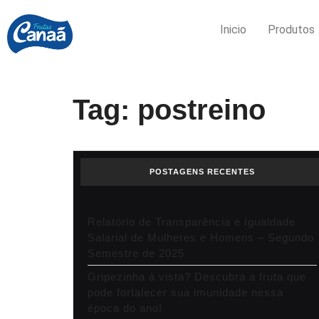
Inicio
Produtos
Tag:
postreino
POSTAGENS RECENTES
Relatório de Transparência e Igualdade
Salarial de Mulheres e Homens – Segundo
Semestre de 2025
Gripezinha à vista? Descubra a fruta que
pode fortalecer sua imunidade nessa
época do ano!